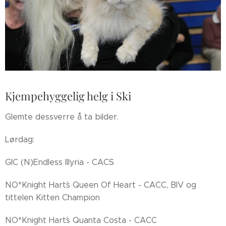
Kjempehyggelig helg i Ski
Glemte dessverre å ta bilder.
Lørdag:
GIC (N)Endless Illyria - CACS
NO*Knight Hart´s Queen Of Heart - CACC, BIV og
tittelen Kitten Champion
NO*Knight Hart´s Quanta Costa - CACC