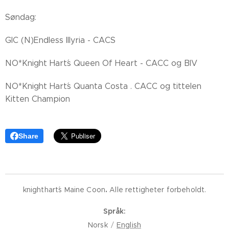
Søndag:
GIC (N)Endless Illyria - CACS
NO*Knight Hart´s Queen Of Heart - CACC og BIV
NO*Knight Hart´s Quanta Costa . CACC og tittelen
Kitten Champion
Share
knighthart´s Maine Coon
.
Alle rettigheter forbeholdt.
Språk
Norsk
English